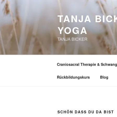
Zum
Inhalt
TANJA BIC
springen
YOGA
TANJA BICKER
Craniosacral Therapie & Schwan
Rückbildungskurs
Blog
SCHÖN DASS DU DA BIST